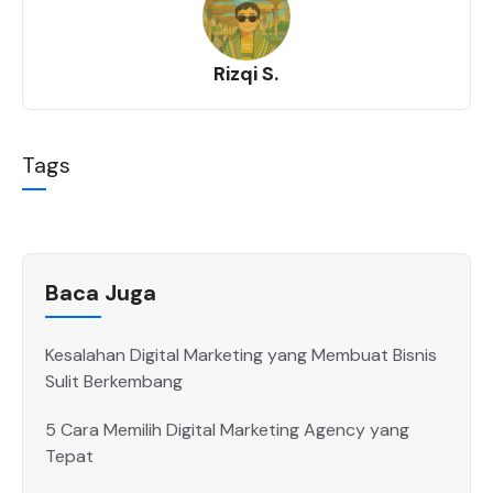
b
d
A
a
o
o
p
m
Rizqi S.
o
n
p
k
Tags
Baca Juga
Kesalahan Digital Marketing yang Membuat Bisnis
Sulit Berkembang
5 Cara Memilih Digital Marketing Agency yang
Tepat