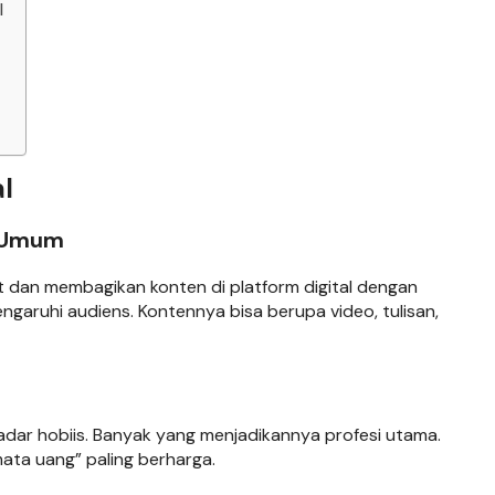
l
al
ra Umum
t dan membagikan konten di platform digital dengan
garuhi audiens. Kontennya bisa berupa video, tulisan,
sekadar hobiis. Banyak yang menjadikannya profesi utama.
mata uang” paling berharga.