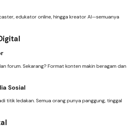
dcaster, edukator online, hingga kreator AI—semuanya
igital
or
er dan forum. Sekarang? Format konten makin beragam dan
ia Sosial
di titik ledakan. Semua orang punya panggung, tinggal
tal