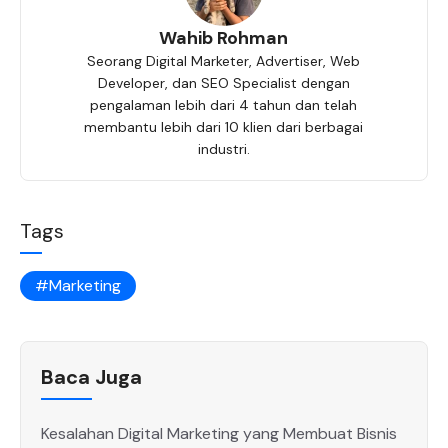
o
o
p
m
Wahib Rohman
o
n
p
Seorang Digital Marketer, Advertiser, Web
k
Developer, dan SEO Specialist dengan
pengalaman lebih dari 4 tahun dan telah
membantu lebih dari 10 klien dari berbagai
industri.
Tags
Marketing
Baca Juga
Kesalahan Digital Marketing yang Membuat Bisnis