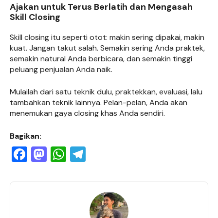
Ajakan untuk Terus Berlatih dan Mengasah
Skill Closing
Skill closing itu seperti otot: makin sering dipakai, makin
kuat. Jangan takut salah. Semakin sering Anda praktek,
semakin natural Anda berbicara, dan semakin tinggi
peluang penjualan Anda naik.
Mulailah dari satu teknik dulu, praktekkan, evaluasi, lalu
tambahkan teknik lainnya. Pelan-pelan, Anda akan
menemukan gaya closing khas Anda sendiri.
Bagikan:
F
M
W
T
a
a
h
el
c
st
at
e
e
o
s
gr
b
d
A
a