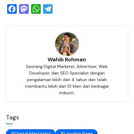
F
M
W
T
a
a
h
el
c
st
at
e
e
o
s
gr
b
d
A
a
o
o
p
m
Wahib Rohman
o
n
p
Seorang Digital Marketer, Advertiser, Web
k
Developer, dan SEO Specialist dengan
pengalaman lebih dari 4 tahun dan telah
membantu lebih dari 10 klien dari berbagai
industri.
Tags
Digital Marketing
Landing Page