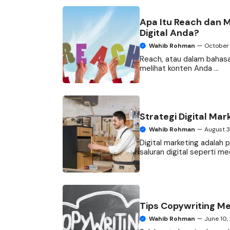
Apa Itu Reach dan 
Digital Anda?
Wahib Rohman
October 
Reach, atau dalam bahasa 
melihat konten Anda ...
Strategi Digital Ma
Wahib Rohman
August 3
Digital marketing adala
saluran digital seperti medi
Tips Copywriting M
Wahib Rohman
June 10,