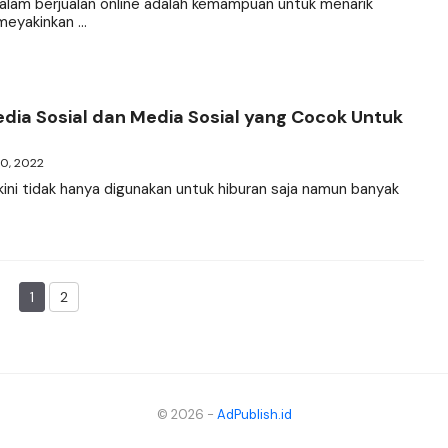
dalam berjualan online adalah kemampuan untuk menarik
eyakinkan ...
edia Sosial dan Media Sosial yang Cocok Untuk
30, 2022
kini tidak hanya digunakan untuk hiburan saja namun banyak
1
2
Page
Page
© 2026 -
AdPublish.id