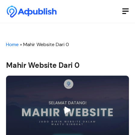
Skip
to
M
content
Home
»
Mahir Website Dari 0
Mahir Website Dari 0