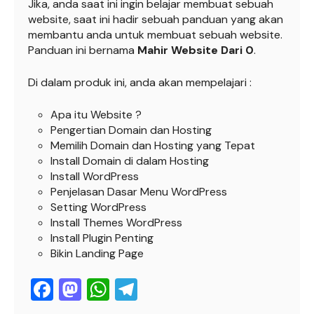
Jika, anda saat ini ingin belajar membuat sebuah
website, saat ini hadir sebuah panduan yang akan
membantu anda untuk membuat sebuah website.
Panduan ini bernama
Mahir Website Dari 0
.
Di dalam produk ini, anda akan mempelajari :
Apa itu Website ?
Pengertian Domain dan Hosting
Memilih Domain dan Hosting yang Tepat
Install Domain di dalam Hosting
Install WordPress
Penjelasan Dasar Menu WordPress
Setting WordPress
Install Themes WordPress
Install Plugin Penting
Bikin Landing Page
F
M
W
T
a
a
h
el